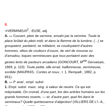
II.
2
⇒VERMINEUX
, -EUSE, adj.
A. —
Couvert, plein de vermine, envahi par la vermine.
Toute la
place brûlait du plein midi; et dans la flamme de la lumière, (...) se
groupaient, parlaient, se mêlaient, se coudoyaient d'autres
hommes, vêtus de couleurs d'usure, de vert de mousse ou
d'amadou, loques vermineuses que tous portaient avec des
me
gestes lents de pasteurs arcadiens
(GONCOURT,
M
Gervaisais
,
1869, p. 110).
Toute petite, elle errait, haillonneuse, vermineuse,
sordide
(MAUPASS.,
Contes et nouv.
, t. 1, Rempaill., 1882, p.
651).
B. —
P. anal., empl. subst.
1.
Empl. subst. masc. sing. à valeur de neutre.
Ce qui est
méprisable.
On croirait, d'une part, lire des articles
humains
sur les
grands hommes
vivants, —
et, d'autre part, quel fini dans le
vermineux? Quelle quintessence d'abjection!
(VILLIERS DE L'I.-A.,