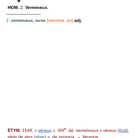
❖
HOM.
2.
Vermineux.
————————
2.
vermineux, euse
[vɛʀminø, øz]
adj.
e
ÉTYM.
1549; «
véreux
», XIII
; lat.
verminosus
« véreux (
fruit
);
plein de vers (
plaie
) », de
vermina.
→ Vermine.