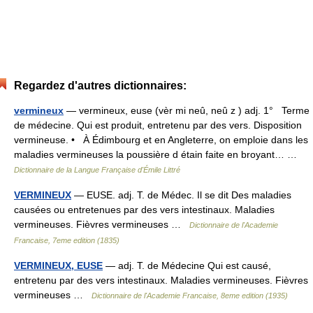
Regardez d'autres dictionnaires:
vermineux
— vermineux, euse (vèr mi neû, neû z ) adj. 1° Terme
de médecine. Qui est produit, entretenu par des vers. Disposition
vermineuse. • À Édimbourg et en Angleterre, on emploie dans les
maladies vermineuses la poussière d étain faite en broyant… …
Dictionnaire de la Langue Française d'Émile Littré
VERMINEUX
— EUSE. adj. T. de Médec. Il se dit Des maladies
causées ou entretenues par des vers intestinaux. Maladies
vermineuses. Fièvres vermineuses …
Dictionnaire de l'Academie
Francaise, 7eme edition (1835)
VERMINEUX, EUSE
— adj. T. de Médecine Qui est causé,
entretenu par des vers intestinaux. Maladies vermineuses. Fièvres
vermineuses …
Dictionnaire de l'Academie Francaise, 8eme edition (1935)