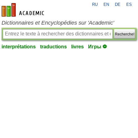
RU
EN
DE
ES
fr-academic.com
Dictionnaires et Encyclopédies sur 'Academic'
Recherche!
interprétations
traductions
livres
Игры ⚽