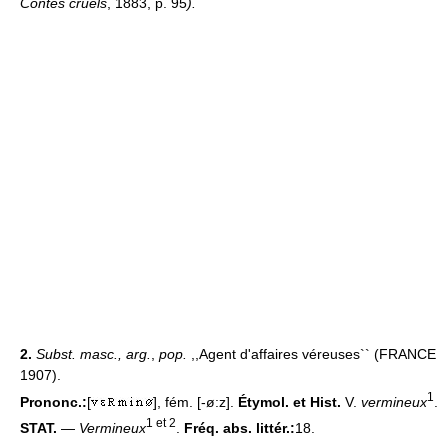
Contes cruels
, 1883, p. 95
).
2.
Subst. masc., arg.
,
pop.
,,Agent d'affaires véreuses`` (FRANCE
1907).
1
Prononc.:
[
], fém. [-ø:z].
Étymol. et Hist.
V.
vermineux
.
1 et 2
STAT.
—
Vermineux
.
Fréq. abs. littér.:
18.