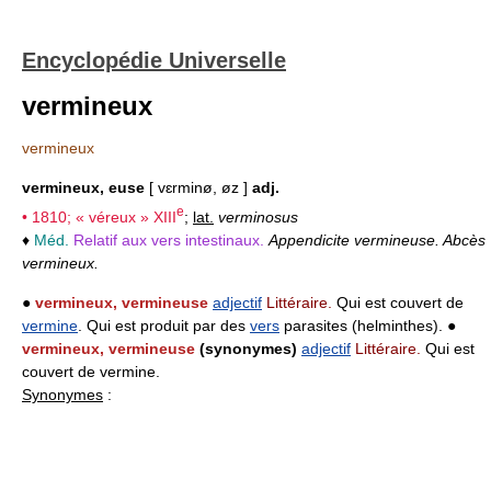
Encyclopédie Universelle
vermineux
vermineux
vermineux, euse
[ vɛrminø, øz ]
adj.
e
• 1810; « véreux »
XIII
;
lat.
verminosus
♦
Méd.
Relatif aux vers intestinaux.
Appendicite vermineuse. Abcès
vermineux.
●
vermineux, vermineuse
adjectif
Littéraire.
Qui est couvert de
vermine
. Qui est produit par des
vers
parasites (helminthes). ●
vermineux, vermineuse
(synonymes)
adjectif
Littéraire.
Qui est
couvert de vermine.
Synonymes
: