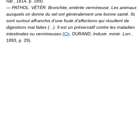
nat.
, 1814, p. 189).
—
PATHOL. VÉTÉR.
Bronchite, entérite vermineuse.
Les animaux
auxquels on donne du sel ont généralement une bonne santé. Ils
sont surtout affranchis d'une foule d'affections qui résultent de
digestions mal faites (...). Il est un préservatif contre les maladies
intestinales ou vermineuses
(
Ch
. DURAND,
Industr. minér. Lorr.
,
1893, p. 29).