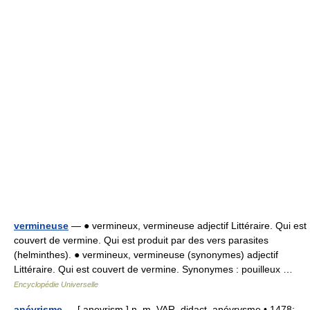
vermineuse
— ● vermineux, vermineuse adjectif Littéraire. Qui est
couvert de vermine. Qui est produit par des vers parasites
(helminthes). ● vermineux, vermineuse (synonymes) adjectif
Littéraire. Qui est couvert de vermine. Synonymes : pouilleux …
Encyclopédie Universelle
anévrisme
— [ anevrism ] n. m. VAR. didact. anévrysme • 1478;