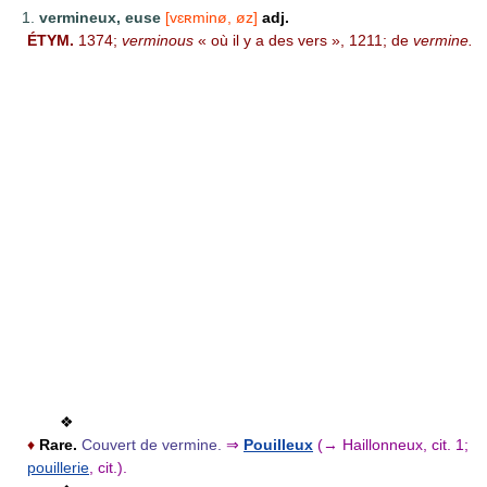
1.
vermineux, euse
[vɛʀminø, øz]
adj.
ÉTYM.
1374;
verminous
« où il y a des vers », 1211; de
vermine.
❖
♦
Rare.
Couvert de vermine.
⇒
Pouilleux
(→ Haillonneux, cit. 1;
pouillerie
, cit.).