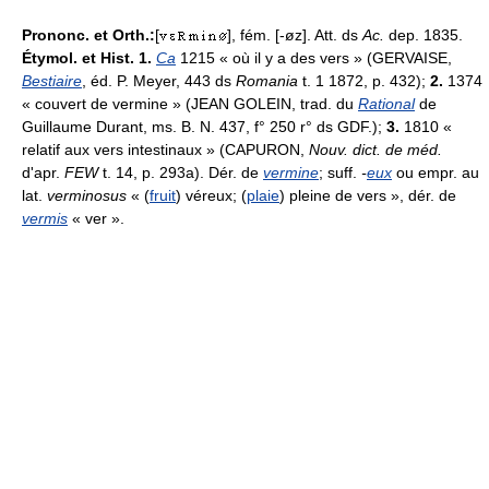
Prononc. et Orth.:
[
], fém. [-øz]. Att. ds
Ac.
dep. 1835.
Étymol. et Hist. 1.
Ca
1215 « où il y a des vers » (GERVAISE,
Bestiaire
, éd. P. Meyer, 443 ds
Romania
t. 1 1872, p. 432);
2.
1374
« couvert de vermine » (JEAN GOLEIN, trad. du
Rational
de
Guillaume Durant, ms. B. N. 437, f° 250 r° ds GDF.);
3.
1810 «
relatif aux vers intestinaux » (CAPURON,
Nouv. dict. de méd.
d'apr.
FEW
t. 14, p. 293a). Dér. de
vermine
; suff.
-
eux
ou empr. au
lat.
verminosus
« (
fruit
) véreux; (
plaie
) pleine de vers », dér. de
vermis
« ver ».