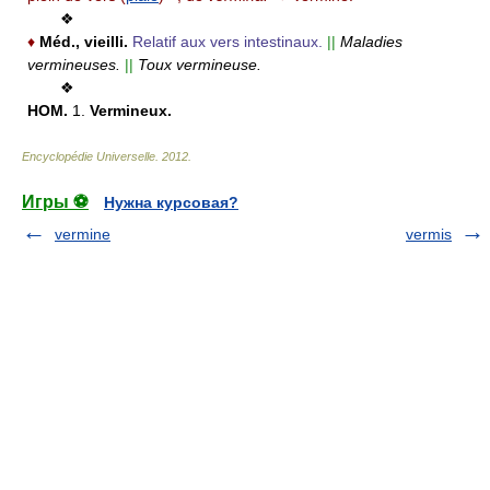
❖
♦
Méd.,
vieilli.
Relatif aux vers intestinaux.
||
Maladies
vermineuses.
||
Toux vermineuse.
❖
HOM.
1.
Vermineux.
Encyclopédie Universelle
.
2012
.
Игры ⚽
Нужна курсовая?
vermine
vermis